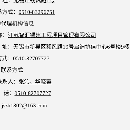
址：
无锡市钱藕路
1号
系方式：
0510-
83296751
采购代理机构信息
称：
江苏智汇锡建工程项目管理有限公司
址：
无锡市新吴区和风路
19号启迪协信中心6号楼9楼
方式：
0510-82707727
目联系
方式
联系人：
张沁、华晓蓉
电
话：
0510-82707727
：
jszh1802@163.com