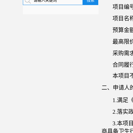
项目编
项目名
预算金
最高限
采购需
合同履
本项目
二、申请人
1.满
2.落
3.本项
商具备卫生