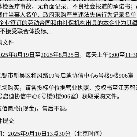
体检医疗事故，无负面记录、不良社会报道的承诺书；
案件当事人名单、政府采购严重违法失信行为记录名单
本企业签订的劳动合同和由社保机构出具的本企业为其缴纳
目不接受联合体投标。
购文件
025年
8
月
19
日
至
2025年
8
月
25
日
，每天上午
9:00
至
11:3
无锡市新吴区和风路
19号启迪协信中心6号楼9楼90
6
室
现场购买，请各投标单位携营业执照、授权书至江苏智
9号启迪协信中心6号楼9楼90
6
室）获取采购文件。
伍
佰圆
/份
(现金)
，售后不退。
件提交
间：
2025
年
9
月
10
日
13点30分
（北京时间）