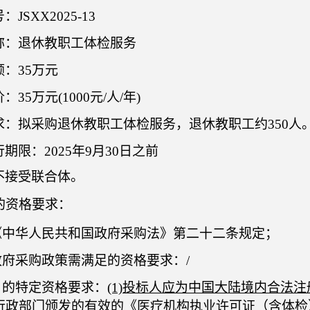
号：
JSXX2025-
13
称：
退休教职工体检服务
额：
35万元
价：
35万元(
100
0元/人/年)
求：
拟采购
退休教职工体检服务
，退休
教职工
约
3
50人
行期限：
2025年9月30日之前
不接受联合体。
的资格要求：
足《中华人民共和国政府采购法》第二十二条规定；
实政府采购政策需满足的资格要求：
/
目的特定资格要求：
(1)
投标人
应为中国大陆境内合法注
行政部门颁发的有效的《医疗机构执业许可证（含体检