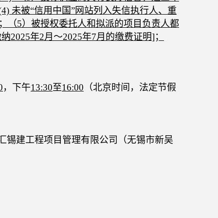
(4)
未被
“信用中国”网站列入失信执行人、重
；（
5）
被授权委托人和拟派的项目负责人
都
202
5
年
2
月～
202
5
年
7
月的缴费证明
]；
0
，下午
13:30
至
16:00
（北京时间，
法定节假
汇锡建工程项目管理有限公司（无锡市新吴