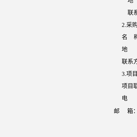
地
联
2.
名
地 
联系
3.项
项目
邮
箱