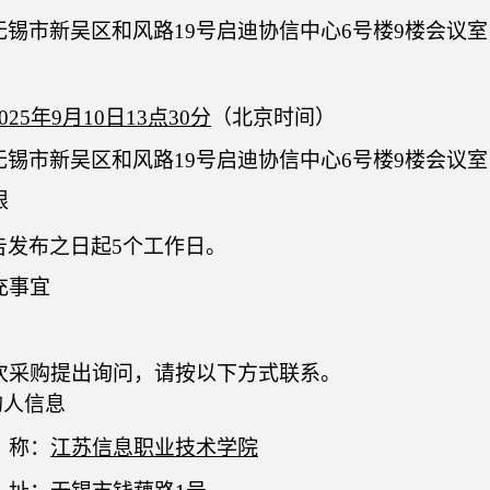
无锡市新吴区和风路
19号启迪协信中心6号楼9楼会议室
025
年
9
月
10
日
13点30分
（北京时间）
无锡市新吴区和风路
19号启迪协信中心6号楼9楼会议室
限
告发布之日起
5个工作日。
充事宜
次采购提出询问，请按
以下方式
联系。
购人信息
称：
江苏信息职业技术学院