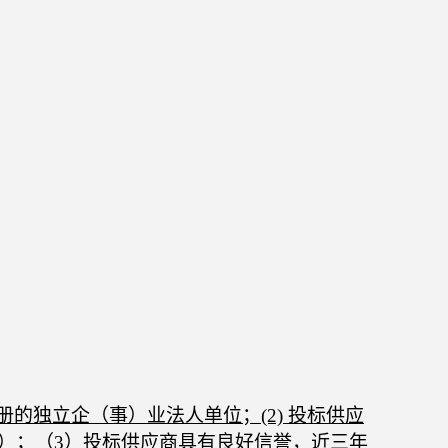
。
册的独立企（事）业法人单位
；
(2)
投标
供应
）
；（
3）
投标供应商具有良好信誉，近三年