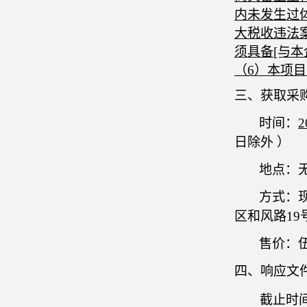
内未发生过
大税收违法
须具备
[与
（
6）本项
三、获取采
时间：
2
日
除外
）
地点：
方式：
区和风路
1
售价：
四、响应文
截止时