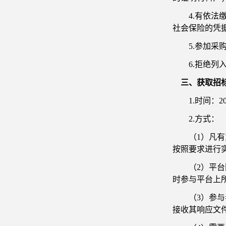
4.有依
社会保险的凭
5.参加
6.拒绝
三、获取招
1.时间：2
2.方式：
（
1）凡有
按照要求进行
（
2）平台
时参与平台上
（
3）参
接收其响应文