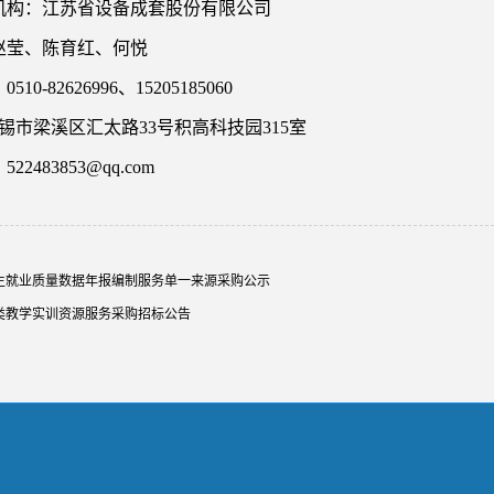
机构：江苏省设备成套股份有限公司
赵莹、陈育红、何悦
：
0510-82626996、15205185060
锡市梁溪区汇太路
33号积高科技园315室
：
522483853@qq.com
生就业质量数据年报编制服务单一来源采购公示
类教学实训资源服务采购招标公告