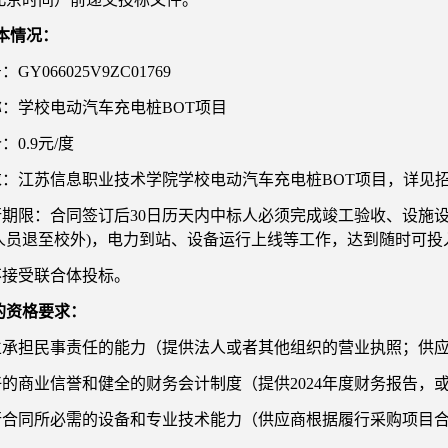
本情况
：
GY066025V9ZC01769
称：
学校电动汽车充电桩
BOT项目
：0.9元/度
需求：江苏信息职业技术学院学校电动汽车充电桩BOT项目，
详见
履行期限：合同签订后30日历天内中标人必须完成竣工验收、设施
人员退至校外)，电力到站、设备运行上线等工作，达到随时可投
不接受联合体投标。
的资格要求：
独立承担民事责任的能力（提供法人或者其他组织的营业执照；供
良好的商业信誉和健全的财务会计制度（提供2024年度财务报告
履行合同所必需的设备和专业技术能力（供应商根据履行采购项目
；