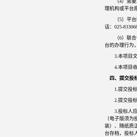
（
4）需
理机构或平台
（
5）平
话：025-8330
（
6）联
台的办理行为
3.本项目
4.本项目
四、提交投
1.提交投
2.提交投
3.投标
（电子版须为
装）、随纸质
台存档，投标