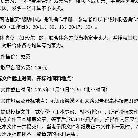
要发票的，可在“费用管理--发票管理”模块下载发票；平台服务
原因，发票一经开具不予退换。
台网站首页“帮助中心”提供操作手册，参与者可以下载并根据操
6809（工作日8：30-11：30，13：30-17：30）。
合体响应（如允许）的，联合体各方应当指定牵头人，并授权其
，对联合体各方均具有约束力。
文件售价：免费
收取平台服务费：500元。
标文件截止时间、开标时间和地点：
标文件截止时间：2025年11月11日13:30（北京时间）
标文件地点及开标地点：无锡市梁溪区汇太路33号积高科技园315
人应提供投标文件一式伍份（正本壹份、副本肆份），所有投标文
投标文件正本加盖公章、签字后形成PDF扫描件，扫描件内容应
正本文件一并提交）。当电子版文件和纸质正本文件不一致时，
人需承担前述不一致造成的不利后果。