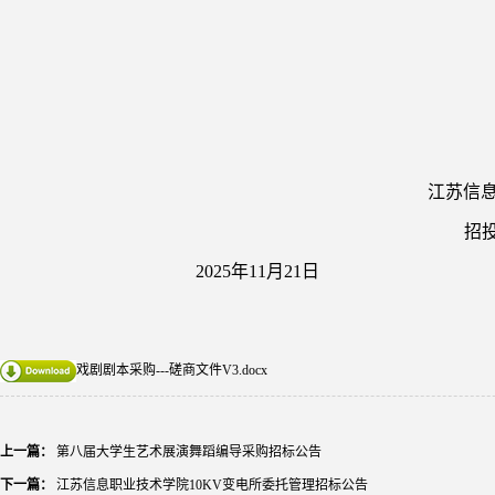
江苏信
招
202
5
年
11
月
21
日
戏剧剧本采购---磋商文件V3.docx
上一篇：
第八届大学生艺术展演舞蹈编导采购招标公告
下一篇：
江苏信息职业技术学院10KV变电所委托管理招标公告