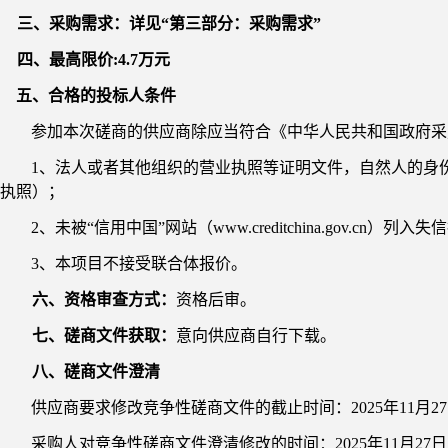
三、采购需求：详见
“第三部分：采购需求”
四、最高限价
:
4.7
万元
五、合格的投标人条件
参加本次磋商的供应商除应当符合《中华人民共和国政府采
1、法人或者其他组织的营业执照等证明文件，自然人的身
执照）；
2、未被“信用中国”网站（www.creditchina.gov
3
、本项目不接受联合体报价。
六、资格审查方式：
资格后审。
七、磋商文件获取：
意向供应商自行下载。
八、磋商文件澄清
供应商要求修改竞争性磋商文件的截止时间：
202
5
年
11
月
27
采购人对竞争性磋商文件澄清修改的时间：
202
5
年
11
月
27
日