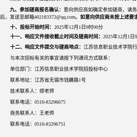
九
、参加磋商报名确认：
意向供应商如确定参加磋商，请务
后，发送
至邮箱
402183372@qq.com
。
如意向供应商未按上述要
十、投标开始时间：
202
5
年
12
月
1
日
9
时
0
0
分
十一、响应文件接收截止时间及磋商时间：
202
5
年
12
月
1
日
十二、响应文件提交与磋商地点：
江苏信息职业技术学院
与本次招标有关的事宜请按下列通讯方式联系：
单位部门：江苏信息职业技术学院招投标中心
联系地址：江苏省无锡市钱藕路
1
号
技术联系人：缪老师
联系电话：
0510-83296675
商务
联系人：王老师
联系电话：
0510
-
83296751