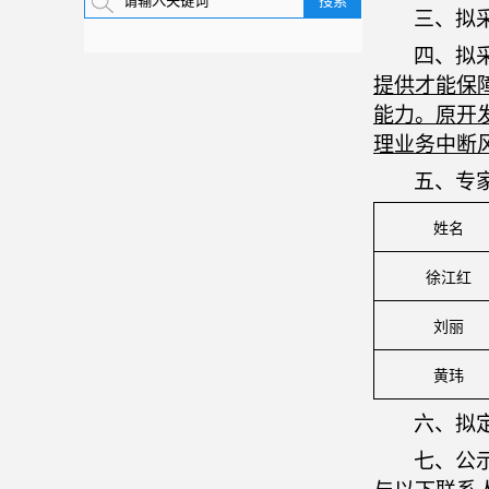
三、拟
四、拟
提供才能保
能力。原开
理业务中断
五、专
姓名
徐江红
刘丽
黄玮
六、
拟
七、公