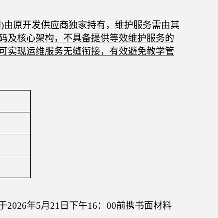
利)由原开发供应商独家持有，维护服务需由其
码及核心架构，不具备提供等效维护服务的
可实现运维服务无缝衔接，有效避免教学管
于
202
6
年
5
月
21
日下午
16：00前携书面材料