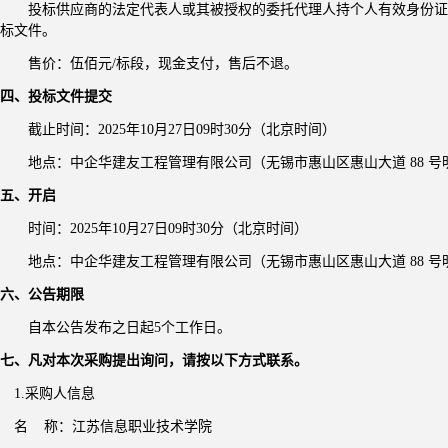
投标
供应商的法定代表人或其
被
授权的委托代理人持个人有效身份证
标
文件。
售价：伍佰元
/标段，现金支付，售后不退。
四、
投标
文件提交
截止时间：
202
5
年
10
月
27
日
09
时
30分
（北京时间）
地点：
中企华建友工程管理有限公司（无锡市
惠山区
惠山大道
88 号
五、开启
时间：
202
5
年
10
月
27
日
09
时
30分
（北京时间）
地点：
中企华建友工程管理有限公司（无锡市惠山区惠山大道
88 号
六、公告期限
自本公告发布之日起
5
个工作日。
七、凡对本次采购提出询问，请按以下方式联系。
1.采购人信息
名
称：
江苏信息职业技术学院