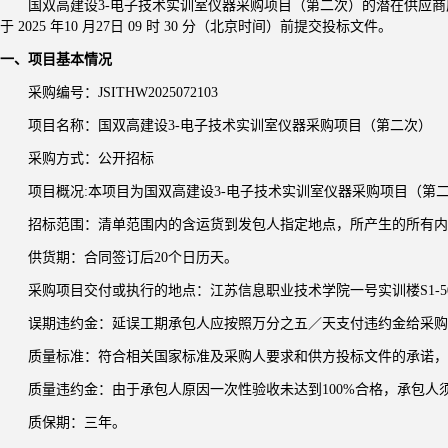
国双高建设
3-电子技术实训室仪器采购项目（第二次）
的潜在供应商
于
2025
年
10
月
27
日
09
时
30
分（北京时间）前提交
投标
文件。
一、
项目基本情况
采购
编号：
JSITHW2025072103
项目名称：
国双高建设
3-电子技术实训室仪器采购项目（第二次）
采购方式：
公开招标
项目概况
:本项目为
国双高建设
3-电子技术实训室仪器采购项目（第
招标范围：清单范围内的含运货到发包人指定地点，所产生的所有内
供货期：
合同签订后
20个日历天。
采购项目交付或执行的地点：江苏信息职业技术学院一号实训楼
S1-
误期违约金：延误工期承包人应按照万分之五／天支付违约金给采购
质量标准：符合相关国家标准及采购人要求和供方投标文件的承诺，
质量违约金：由于承包人原因一次性验收未达到
100%合格，承包
质保期：三年。