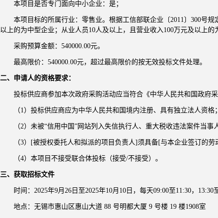
本项目是否专门面向中小企业：是；
本项目标的所属行业：零售业。根据工信部联企业〔
2011〕300
以上的为中型企业；从业人员10人及以上，且营业收入100万元及以上的
采购预算金额：
540000.00元。
最高限价：
540000.00元，超过最高限价的按无效投标文件处理。
二、申请人的资格要求：
投标供应商参加本次政府采购活动应当符合《中华人民共和国政府采
（
1）投标供应商应为中华人民共和国境内注册、具有独立法人资格
（
2）未被“信用中国”网站列入失信执行人、重大税收违法案件当
（
3）[被授权委托人和拟派的项目负责人]须具备[与本企业签订的劳动
（
4）本项目不接受联合体投标（接受/不接受）。
三、获取
招标
文件
时间：
202
5
年
9
月
26
日至
202
5
年
10
月
10
日
，每天
0
9
:
00
至
11:
3
0，13:
3
0至
地点：
无锡市
惠山区
惠山大道
88 号明都大厦 9 号楼 19 楼
1908室