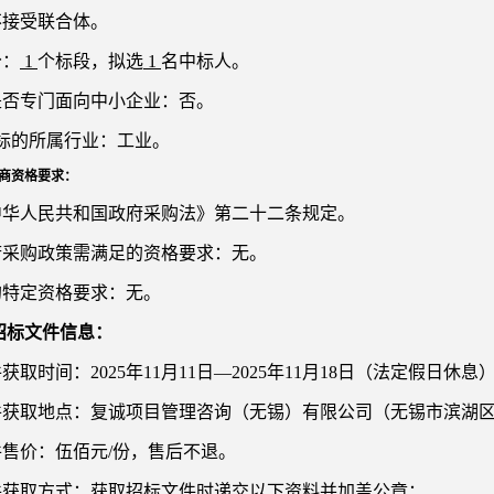
不接受联合体。
分：
1
个标段，拟选
1
名中标人。
目是否专门面向中小企业：否。
目标的所属行业：工业
。
商资格要求：
《中华人民共和国政府采购法》第二十二条规定。
政府采购政策需满足的资格要求：无。
的特定资格要求：无。
招标文件信息：
件获取时间：2025年
11
月
11
日
—2025年
11
月
18
日（法定假日休息
件获取地点：复诚项目管理咨询（无锡）有限公司（无锡市滨湖区隐
件售价：伍佰元/份，售后不退。
文件获取方式：获取招标文件时递交以下资料并加盖公章：