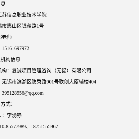
信息
江苏信息职业技术学院
锡市惠山区钱藕路
1号
郑老师
：
15161697972
理机构信息
机构：复诚项目管理咨询（无锡）有限公司
：无锡市滨湖区隐秀路
901号联创大厦辅楼404
：
395128556@qq.com
系方式：
人：李湧铮
10-85577989、18751555967