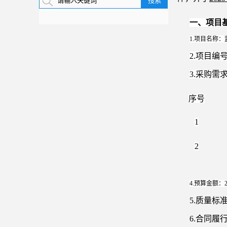
一、项目
1.项目名称
2.项目编号：
3.采购需
序号
1
2
4.预算金额：2
5.质量
6.合同