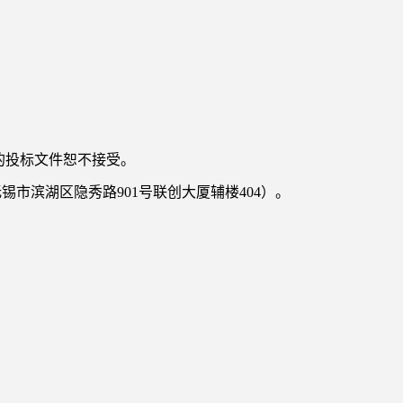
后的投标文件恕不接受。
市滨湖区隐秀路901号联创大厦辅楼404）。