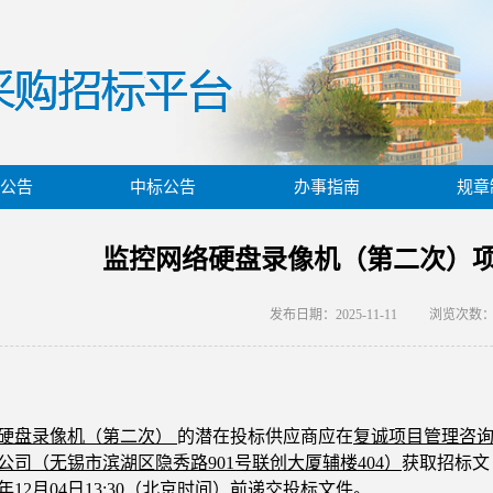
公告
中标公告
办事指南
规章
监控网络硬盘录像机（第二次）
发布日期：2025-11-11
浏览次数
硬盘录像机（第二次）
的潜在投标供应商应在
复诚项目管理咨
公司（无锡市滨湖区隐秀路
901号联创大厦辅楼404）
获取招标文
5年
12
月0
4
日
13:30
（北京时间）前递交投标文件。