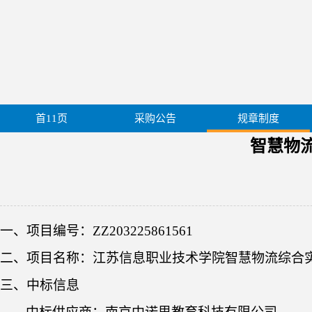
首11页
采购公告
规章制度
智慧物
一
、
项目编号：
ZZ203225861561
二
、
项目名称：
江苏信息职业技术学院
智慧物流综合
三、中标信息