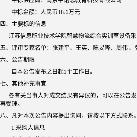
中标供应商：南京中诺思教育科技有限公司
中标
金额
：
人民币
18.6万元
四、
主要标的信息
江苏信息职业技术学院
智慧物流综合实训室设备采
五、
评审专家名单：
张建平、王英、陈旻晔、周伟
、
六
、公告期限
自本公告发布之日起
1
个工作日。
七、
其他补充事宜
各有关当事人对成交结果有异议的，可以在公告发
再受理。
八
、凡对本次公告内容提出询问，请按以下方式联系
1.采购人信息