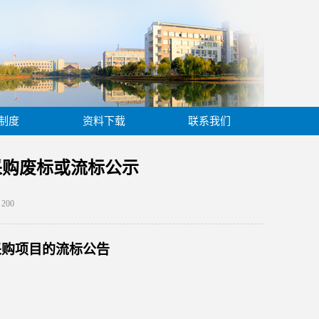
制度
资料下载
联系我们
采购废标或流标公示
：
200
采购项目
的
流标公告