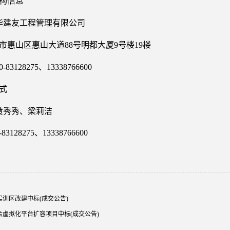
机构信息
华建友工程管理有限公司
市惠山区惠山大道
88号明都大厦9号楼19楼
0-83128275、
13338766600
式
黄秀秀、
梁莉洁
-83128275
、
13338766600
实训区改建中标(成交公告)
合虚拟化平台扩容项目中标(成交公告)